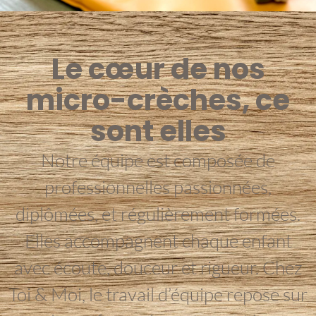
Le cœur de nos
micro-crèches, ce
sont elles
Notre équipe est composée de
professionnelles passionnées,
diplômées, et régulièrement formées.
Elles accompagnent chaque enfant
avec écoute, douceur et rigueur. Chez
Toi & Moi, le travail d’équipe repose sur