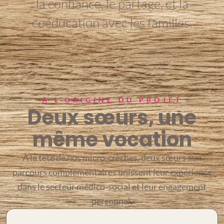
la confiance, le partage, et la
coéducation avec les familles.
À L’ORIGINE DU PROJET
Deux sœurs, une
même vocation
À la tête de nos micro-crèches, deux sœurs aux
parcours complémentaires unissent leur expérience
dans le secteur médico-social et leur engagement
personnel.