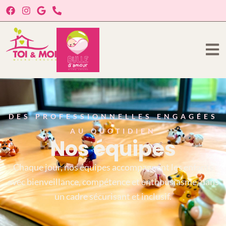
DES PROFESSIONNELLES ENGAGÉES
AU QUOTIDIEN
Nos équipes
Chaque jour, nos équipes accompagnent les enfants
avec bienveillance, compétence et enthousiasme, dans
un cadre sécurisant et inclusif.