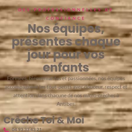
DES PROFESSIONNELLES DE
CONFIANCE
Nos équipes,
présentes chaque
jour pour vos
enfants
Formées, bienveillantes et passionnées, nos équipes
accompagnent les tout-petits avec douceur, respect et
attention dans chacune de nos micro-crèches à
Antibes.
Crèche Toi & Moi
04 93 33 43 21