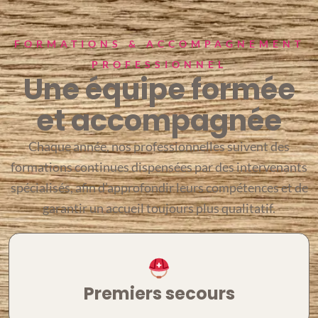
FORMATIONS & ACCOMPAGNEMENT
PROFESSIONNEL
Une équipe formée
et accompagnée
Chaque année, nos professionnelles suivent des
formations continues dispensées par des intervenants
spécialisés, afin d’approfondir leurs compétences et de
garantir un accueil toujours plus qualitatif.
Premiers secours