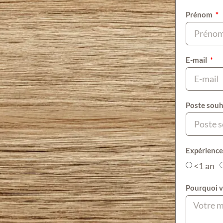
Prénom
E-mail
Poste souh
Expérience
<1 an
Pourquoi v