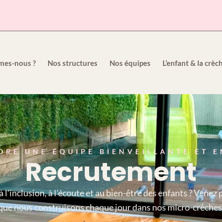
mes-nous ?
Nos structures
Nos équipes
L’enfant & la crèc
DRE UNE ÉQUIPE BIENVEILLANTE ET 
Recrutement
 l’inclusion, à l’écoute et au bien-être des enfants ? Venez 
que nous construisons chaque jour dans nos micro-crèches