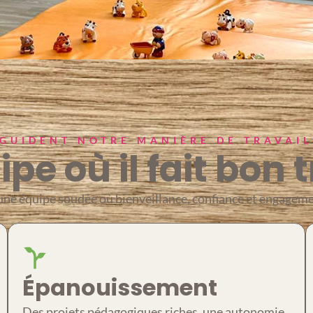
GUIDENT NOTRE MANIÈRE DE TRAVAI
pe où il fait bon t
r une équipe soudée où bienveillance, confiance et engage
Épanouissement
Des projets pédagogiques riches, une autonomie