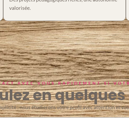
valorisée.
ACT AVEC VOUS RAPIDEMENT SI VOT
ulez en quelques 
licité : nous étudierons votre profil avec attention et vou