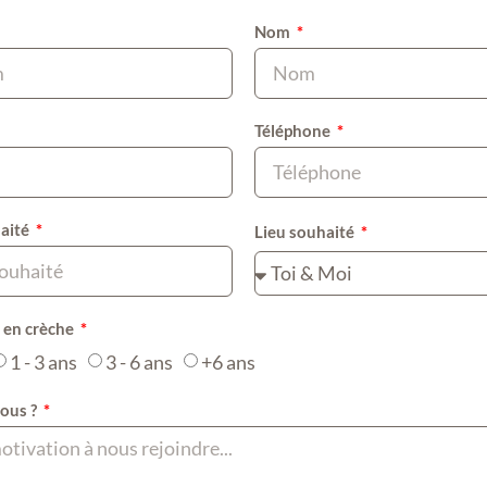
Nom
Téléphone
aité
Lieu souhaité
 en crèche
1 - 3 ans
3 - 6 ans
+6 ans
ous ?