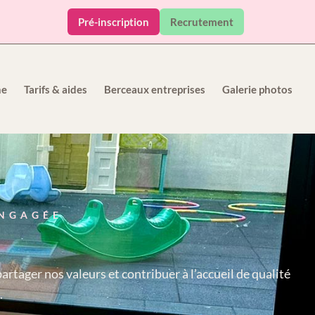
Pré-inscription
Recrutement
he
Tarifs & aides
Berceaux entreprises
Galerie photos
ENGAGÉE
partager nos valeurs et contribuer à l’accueil de qualité
.